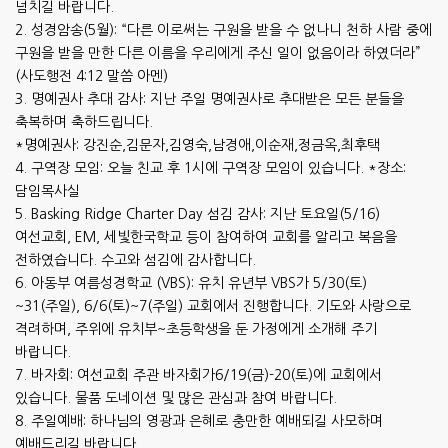
넘치길 바랍니다.
2. 성경암송(5월): “다른 이로써는 구원을 받을 수 없나니 천하 사람 중에
구원을 받을 만한 다른 이름을 우리에게 주신 일이 없음이라 하였더라”
(사도행전 4:12 말씀 아멘)
3. 명예권사 추대 감사: 지난 주일 명예권사로 추대받은 모든 분들을
축복하며 축하드립니다.
*명예권사: 강진순,김문자,김영숙,남경애,이순재,정금옥,최후택
4. 구역장 모임: 오늘 친교 후 1시에 구역장 모임이 있습니다. *장소:
담임목사실
5. Basking Ridge Charter Day 섬김 감사: 지난 토요일(5/16)
여선교회, EM, 세빛한국학교 등이 참여하여 교회를 알리고 복음을
전하였습니다. 수고와 섬김에 감사합니다.
6. 아동부 여름성경학교 (VBS): 유치 유년부 VBS가 5/30(토)
~31(주일), 6/6(토)~7(주일) 교회에서 진행합니다. 기도와 사랑으로
격려하며, 주위에 유치부~초등학생을 둔 가정에게 소개해 주기
바랍니다.
7. 바자회: 여선교회 주관 바자회가6/19(금)-20(토)에 교회에서
있습니다. 물품 도네이션 및 많은 관심과 참여 바랍니다.
8. 주일예배: 하나님의 영광과 은혜로 충만한 예배되길 사모하며
예배드리길 바랍니다.